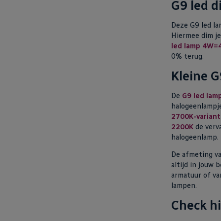
G9 led 
Deze G9 led la
Hiermee dim j
led lamp 4W=
0% terug.
Kleine G
De
G9 led lam
halogeenlampj
2700K-variant
2200K
de verv
halogeenlamp.
De afmeting va
altijd in jouw 
armatuur of va
lampen.
Check h