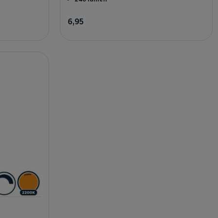
6,95
agen
In winkelwagen