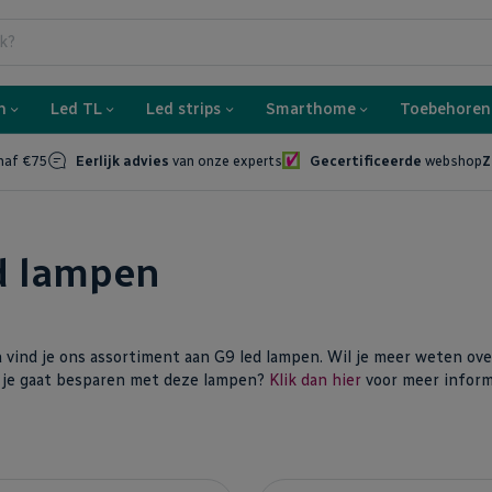
n
Led TL
Led strips
Smarthome
Toebehoren
naf €75
Eerlijk advies
van onze experts
Gecertificeerde
webshop
Z
d lampen
 vind je ons assortiment aan G9 led lampen. Wil je meer weten ove
 je gaat besparen met deze lampen?
Klik dan hier
voor meer inform