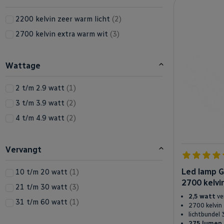
producten
2200 kelvin zeer warm licht
2
producten
2700 kelvin extra warm wit
3
Wattage
product
2 t/m 2.9 watt
1
producten
3 t/m 3.9 watt
2
producten
4 t/m 4.9 watt
2
Vervangt
Led lamp G
product
10 t/m 20 watt
1
2700 kelvi
producten
21 t/m 30 watt
3
2,5 watt
ve
product
31 t/m 60 watt
1
2700 kelvin
lichtbundel 
275 lumen