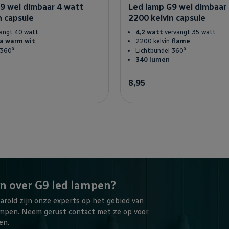
9 wel dimbaar 4 watt
Led lamp G9 wel dimbaar 
n capsule
2200 kelvin capsule
vangt 40 watt
4,2 watt
vervangt 35 watt
a warm wit
2200 kelvin
flame
 360⁰
Lichtbundel 360⁰
340 lumen
8,95
In winkelwagen
In winkelw
n over G9 led lampen?
arold zijn onze experts op het gebied van
ampen. Neem gerust contact met ze op voor
en.