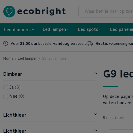
Led lampen
Led spots
Led panele
Led dimmers
Voor
21:00 uur
besteld,
vandaag
verstuurd!
Gratis
verzending va
Home
Led lampen
G9 led lampen
G9 le
Dimbaar
producten
Ja
5
producten
Nee
0
Op deze pagina
weten hoeveel
Lichtkleur
5
resultaten
Lichtkleur