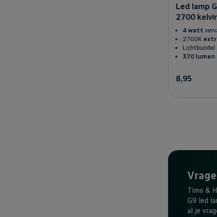
Led lamp G
2700 kelvi
4 watt
ver
2700K
extr
Lichtbundel
370 lumen
8,95
Vrage
Timo & H
G9 led l
al je vrag