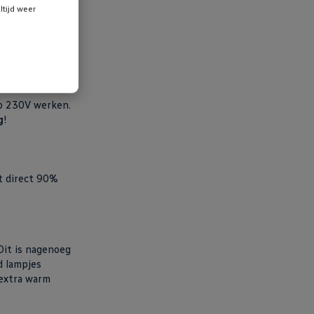
ltijd weer
ot 25% terug
dimmers
.
ector in het
ichtverlies!
op 230V werken.
g
!
t direct 90%
Dit is nagenoeg
d lampjes
 extra warm