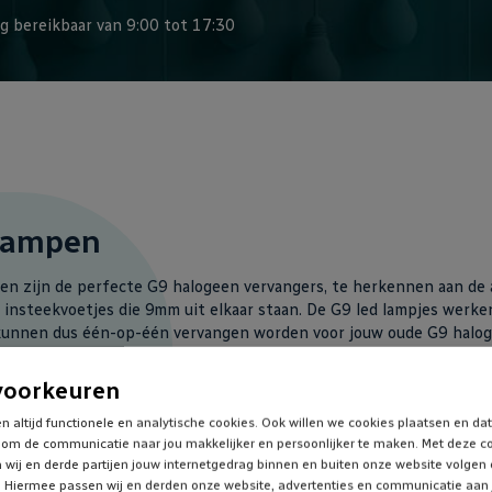
g bereikbaar van 9:00 tot 17:30
 lampen
en zijn de perfecte G9 halogeen vervangers, te herkennen aan de
 insteekvoetjes die 9mm uit elkaar staan. De G9 led lampjes werke
unnen dus één-op-één vervangen worden voor jouw oude G9 halog
 deze G9 led steeklampjes?
voorkeuren
n altijd functionele en analytische cookies. Ook willen we cookies plaatsen en da
led lampjes zijn zo klein dat ze
perfect passen in bijna alle bes
om de communicatie naar jou makkelijker en persoonlijker te maken. Met deze c
t komt namelijk vaak voor dat G9 led aanzienlijk groter is dan G9 h
 wij en derde partijen jouw internetgedrag binnen en buiten onze website volgen
mpjes niet (goed) in bestaande armaturen passen. Check daarom alt
 Hiermee passen wij en derden onze website, advertenties en communicatie aan