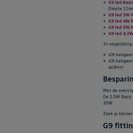
G9 led Basi
Diepte 11m
G9 led 3W 
G9 led 4W 
G9 led 3W 
G9 led 4,2
In vergelijkin
G9 halogee
G9 halogeen
ø18mm
Bespari
Met de oversta
De 2,5W Basic
35W.
Zoek je kleine
G9 fitti