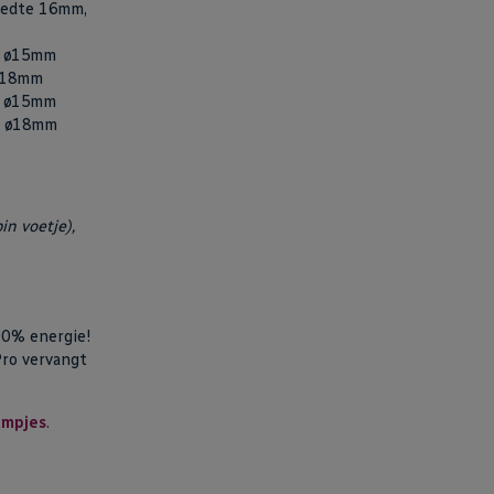
reedte 16mm,
), ø15mm
 ø18mm
), ø15mm
), ø18mm
n voetje),
90% energie!
ro vervangt
ampjes
.