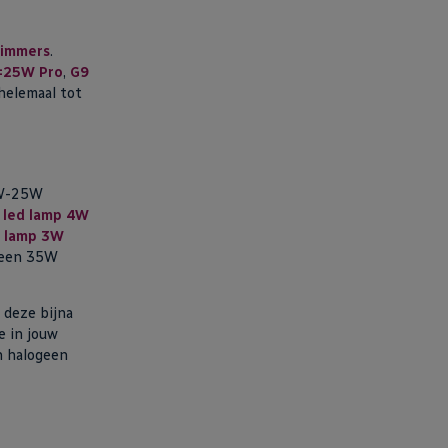
dimmers
.
=25W Pro
,
G9
helemaal tot
8W-25W
 led lamp 4W
d lamp 3W
 een 35W
 deze bijna
e in jouw
n halogeen