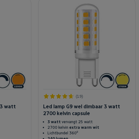
(19)
 3 watt
Led lamp G9 wel dimbaar 3 watt
2700 kelvin capsule
3 watt
vervangt 25 watt
2700 kelvin
extra warm wit
Lichtbundel 360⁰
240 lumen