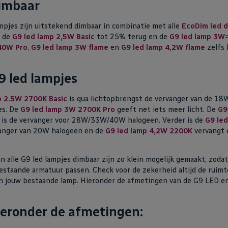
dimbaar
mpjes zijn uitstekend dimbaar in combinatie met alle
EcoDim led 
e de
G9 led lamp 2,5W Basic
tot 25% terug en de
G9 led lamp 3W
40W Pro
,
G9 led lamp 3W flame
en
G9 led lamp 4,2W flame
zelfs 
9 led lampjes
p 2.5W 2700K Basic
is qua lichtopbrengst de vervanger van de 1
es. De
G9 led lamp 3W 2700K Pro
geeft net iets meer licht. De
G9
is de vervanger voor 28W/33W/40W halogeen. Verder is de
G9 le
anger van 20W halogeen en de
G9 led lamp 4,2W 2200K
vervangt
n alle G9 led lampjes dimbaar zijn zo klein mogelijk gemaakt, zodat
bestaande armatuur passen. Check voor de zekerheid altijd de ruimt
n jouw bestaande lamp. Hieronder de afmetingen van de G9 LED e
ieronder de afmetingen: