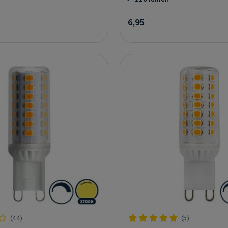
6,95
In winkelwagen
In winkelw
(44)
(5)