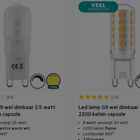
(64)
(14)
9 wel dimbaar 2.5 watt
Led lamp G9 wel dimbaar
n capsule
2200 kelvin capsule
rvangt 25 watt
3 watt
vervangt 20 watt
extra warm wit
2200 kelvin
flame
360⁰
Lichtbundel 360⁰
220 lumen