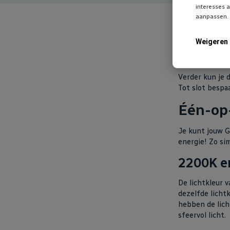
zekerheid de r
interesses a
aanpassen. 
Tevens uniek i
en de Pro mode
Weigeren
Daarnaast gev
G9-armatuur no
Verder kun je 
Tot slot bespaa
Één-op
Je kunt jouw G
energie! Zo sim
2200K e
De lichtkleur 
dezelfde licht
hebben de lich
sfeervol licht.