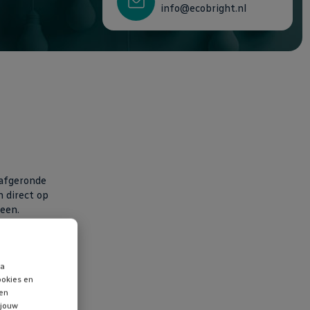
info@ecobright.nl
 afgeronde
n direct op
een.
ta
taande G9
ookies en
alogeen,
 en
ijd voor de
 jouw