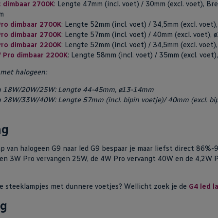
c dimbaar 2700K
: Lengte 47mm (incl. voet) / 30mm (excl. voet), B
m
Pro dimbaar 2700K
: Lengte 52mm (incl. voet) / 34,5mm (excl. voet
Pro dimbaar 2700K
: Lengte 57mm (incl. voet) / 40mm (excl. voet),
Pro dimbaar 2200K
: Lengte 52mm (incl. voet) / 34,5mm (excl. voet
W Pro dimbaar 2200K
: Lengte 58mm (incl. voet) / 35mm (excl. voet
g met halogeen:
n 18W/20W/25W: Lengte 44-45mm, ø13-14mm
 28W/33W/40W: Lengte 57mm (incl. bipin voetje)/ 40mm (excl. bipi
ng
p van halogeen G9 naar led G9 bespaar je maar liefst direct 86%-
 en 3W Pro vervangen 25W, de 4W Pro vervangt 40W en de 4,2W P
re steeklampjes met dunnere voetjes? Wellicht zoek je de
G4 led l
ng