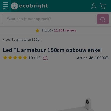
menu
9.1/10 -
11.851 reviews
<
Led TL armaturen 150cm
Led TL armatuur 150cm opbouw enkel
Waardering:
(
1
)
Art.nr
48-100003
10
/
10
Ga
naar
het
einde
van
de
afbeeldingen-
gallerij