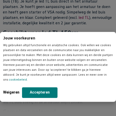
buis (T8). Je kunt je led TL buis direct in het armatuur
plaatsen. Je hoeft geen aanpassing aan het armatuur te doen
en heeft geen starter of VSA nodig. Simpelweg de led buis
plaatsen, en klaar. Compleet geleverd (excl.
led TL
), eenvoudige
installatie, degelijke kwaliteit en 2 jaar garantie.
Geschikt voor led TL 150cm
Jouw voorkeuren
Het opbouw TL armatuur is geschikt voor een enkele 150cm
Wij gebruiken altijd functionele en analytische cookies. Ook willen we cookies
led buis. Dit zijn de normale T8 buizen, met G13 voet/fitting.
plaatsen en data verzamelen om de communicatie naar jou makkelijker en
Dit is verreweg het meest gebruikte type TL buis. Geschikt
persoonlijker te maken. Met deze cookies en data kunnen wij en derde partijen
voor binnen gebruik, bijv. in fabriek, schuur, werkplaats, garage,
jouw internetgedrag binnen en buiten onze website volgen en verzamelen.
etc.
Hiermee passen wij en derden onze website, advertenties en communicatie
aan jouw interesses aan. Door op ‘accepteren’ te klikken ga je hiermee
Hoogwaardige kwaliteit
akkoord. Je kunt je voorkeuren altijd weer aanpassen. Lees er meer over in
ons
cookiebeleid
.
De led TL lamphouder is gemaakt van stevig aluminium en
voorzien van een kwalitatieve, nette witte poedercoating.
Hierdoor is het armatuur zeer duurzaam in gebruik. Het
Weigeren
Accepteren
degelijke ontwerp en de stevige voetjes zorgen ervoor dat de
led TL buis stevig in de armatuur blijft zitten.
Compleet geleverd