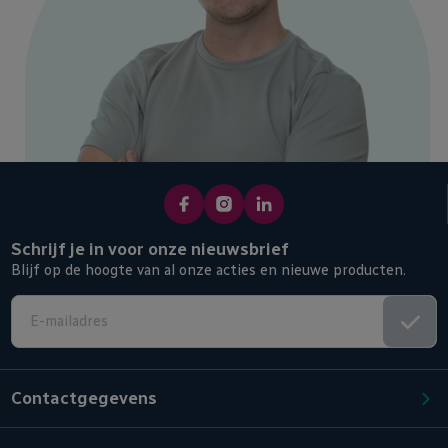
met de voedingskant aan de juiste kant van het armatuur
plaatst. Dit staat op al onze led buizen alsook op het led TL
armatuur duidelijk aangegeven.
Naast dit 150cm TL armatuur bieden wij ook de bijpassende
led TL 150cm buizen
aan. Check hieronder de bijpassende
artikelen!
Schrijf je in voor onze nieuwsbrief
Blijf op de hoogte van al onze acties en nieuwe producten.
Contactgegevens