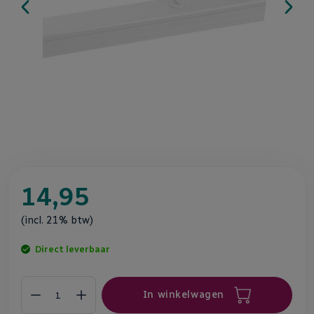
Ga
naar
14,95
het
begin
(incl. 21% btw)
van
de
Direct leverbaar
afbeeldingen-
gallerij
In winkelwagen