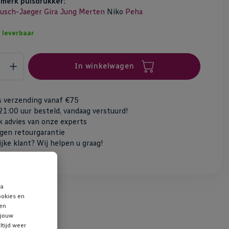
n
merk pulsdrukker:
usch-Jaeger
Gira
Jung
Merten
Niko
Peha
 leverbaar
In winkelwagen
s verzending vanaf €75
21:00 uur besteld, vandaag verstuurd!
jk advies van onze experts
gen retourgarantie
ijke klant? Wij helpen u graag!
ta
ookies en
 en
 jouw
ltijd weer