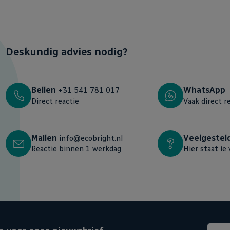
Deskundig advies nodig?
Bellen
WhatsApp
+31 541 781 017
c.
Direct reactie
Vaak direct r
p fase afsnijding (of aansnijding) werken? Neem
 het je niet kan vertellen, neem dan
Mailen
Veelgestel
info@ecobright.nl
k testen of jouw led lampen op deze led dimmer
Reactie binnen 1 werkdag
Hier staat ie 
 fase aansnijding blijken te werken. Goed om
se afsnijding. Hiermee heb je dus de juiste
rpakking onbeschadigd zijn. Ook in onze
ding, dus zijn goed te combineren met deze