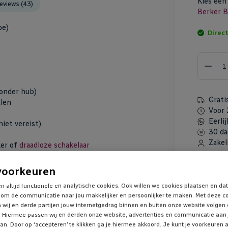
Kies ee
eviews (43)
Berker
B
pe)
Direct
onder hub)
Grati
alen
Voor 
Eerli
niet vereist)
30 da
Zakel
ker of
draadloze schakelaar
voorkeuren
+ de
Niko pulsdrukker
. Hiermee creëer je een
n altijd functionele en analytische cookies. Ook willen we cookies plaatsen en da
wanneer je een complete tastdimmer zou kopen.
om de communicatie naar jou makkelijker en persoonlijker te maken. Met deze c
Dim, zoals 0-250W LED vermogen,
 wij en derde partijen jouw internetgedrag binnen en buiten onze website volgen
 Hiermee passen wij en derden onze website, advertenties en communicatie aan
ds aangesloten worden, heeft het een kleine
an. Door op ‘accepteren’ te klikken ga je hiermee akkoord. Je kunt je voorkeuren a
ouwdoos kun je kiezen voor de
ECO-DIM.07