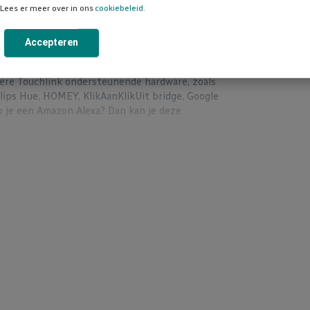
Lees er meer over in ons
cookiebeleid
.
geschikt voor 95% van alle dimbare led lampen).
 een Niko bedieningswip – in het door jou
in huis past.
Accepteren
domotica bediend worden. Middels Touchlink is
ere Touchlink ondersteunende hardware, zoals
ilips Hue, HOMEY, KlikAanKlikUit bridge, Google
b je een Amazon Alexa? Dan kan je deze
 toch ‘smart’ bedienen. Je hoeft/dient dus
r simpelweg normale/domme led lampen