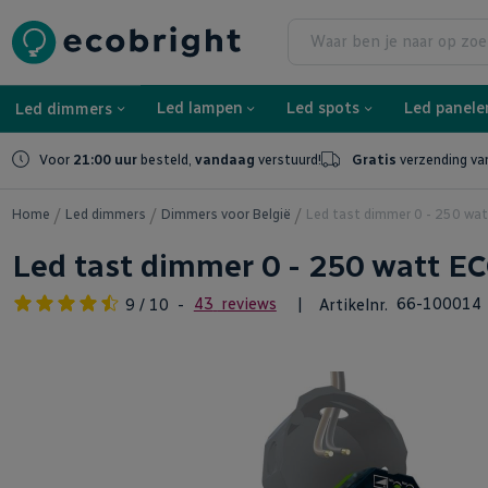
Led tast dimmer 0 - 250 watt ECO-DIM.10 Zigbee Ni
€ 50,95
Led lampen
Led spots
Led panele
Led dimmers
Voor
21:00 uur
besteld,
vandaag
verstuurd!
Gratis
verzending va
Home
Led dimmers
Dimmers voor België
Led tast dimmer 0 - 250 wa
Led tast dimmer 0 - 250 watt E
Waardering:
|
43
reviews
Artikelnr.
66-100014
9
/
10
-
Ga
naar
het
einde
van
de
afbeeldingen-
gallerij