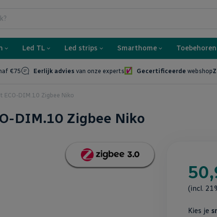
ko
Voor 21:00 bes
n
Led TL
Led strips
Smarthome
Toebehoren
naf €75
Eerlijk advies
van onze experts
Gecertificeerde
webshop
Z
tt ECO-DIM.10 Zigbee Niko
CO-DIM.10 Zigbee Niko
50,
(incl. 2
Kies je
s