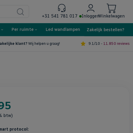
+31 541 781 017
Inloggen
Winkelwagen
teld, volgende werkdag in huis
In winkelwagen
Per ruimte
Led wandlampen
Zakelijk bestellen?
9.1/10 -
11.850 reviews
akelijke klant?
Wij helpen u graag!
95
1% btw)
mart protocol: