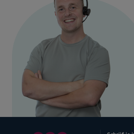
Sencys (Praxis)
Livarno Lux (Lidl)
Ecobright
Niet geschikt:
Pharox
Calex E14, met gedraaid staafje of Gold serie
Handson
Slimme led lampen, zoals Hue led lampen/Tradfri led lampen, et
Heb je led lampen van een ander merk en weet je niet of deze o
dan contact op met de leverancier van de led lampen. Indien deze
telefonisch of per mail contact met ons op. Uiteraard kan je oo
werken. De dimmer kan niet kapot gaan indien de lampen toch op
te weten: Zo'n 90% van alle led lampen in NL en BE werken op fa
dimmer. Retourneren mag binnen 30 dagen, mits de dimmer en ve
webshop vind je led lampen. Deze werken allemaal op fase afsnij
dimmer module.
Deze
Niko Tastdimmer Zigbee 250W
is geschikt voor: